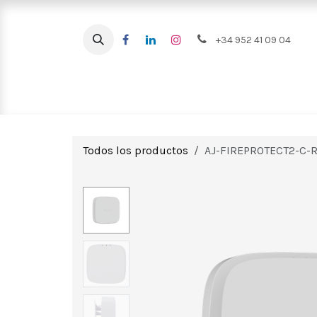
Ir al contenido
+34 952 41 09 04
Intrusión
CCTV
Videoportero
Todos los productos
AJ-FIREPROTECT2-C-