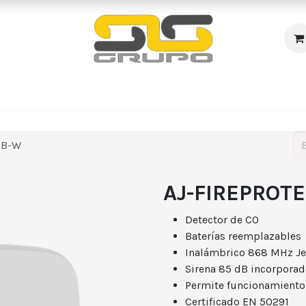
s
Incendio
Accesos/Presencia
Audiovisuales
R
RB-W
AJ-FIREPROT
Detector de CO
Baterías reemplazables
Inalámbrico 868 MHz Je
Sirena 85 dB incorporad
Permite funcionamient
Certificado EN 50291