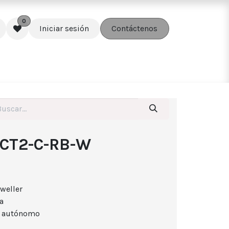
0
Iniciar sesión
Contáctenos
edes
Soluciones
Accesorios
ECT2-C-RB-W
weller
a
o autónomo